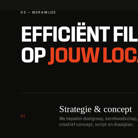
03 — WERKWIJZE
EFFICIËNT FI
OP
JOUW LOC
Strategie & concept
01
We bepalen doelgroep, kernboodschap, 
creatief concept, script en draaiplan.