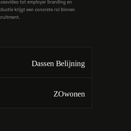
rocesvideo tot employer branding en
oductie krijgt een concrete rol binnen
cruitment.
BEKIJK PRODUCTIE
jning
Dassen Belijning
BEKIJK PRODUCTIE
ZOwonen