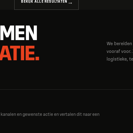
BEKIJK ALLE RESULTATEN
LMEN
ATIE.
We bereiden 
vooraf voor.
logistieke, 
kanalen en gewenste actie en vertalen dit naar een