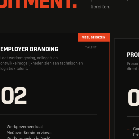
bereiken.
VEEL GEKOZEN
EMPLOYER BRANDING
TALENT
PRO
Laat werkomgeving, collega’s en
ontwikkelmogelijkheden zien aan technisch en
Presen
logistiek talent.
direct
02
Werkgeversverhaal
Ca
Medewerkersinterviews
Pr
Werkomgeving in beeld