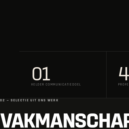
01
4
HELDER COMMUNICATIEDOEL
PROFE
02 — SELECTIE UIT ONS WERK
VAKMANSCHA