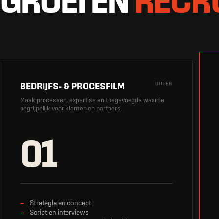
BEDRIJFS- & PROCESFILM
UITLEG
Maak processen, expertise en toegevoegde waarde
begrijpelijk voor klanten en partners.
01
Strategie en concept
Script en interviews