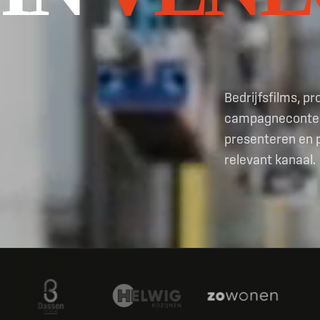
Bedrijfsfilms, pr
campagnecontent
presenteren en p
relevant kanaal.