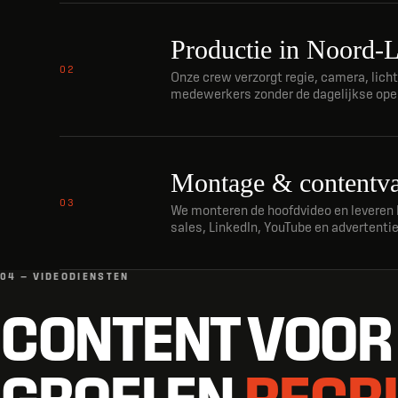
Productie in Noord-
02
Onze crew verzorgt regie, camera, licht
medewerkers zonder de dagelijkse oper
Montage & contentva
03
We monteren de hoofdvideo en leveren k
sales, LinkedIn, YouTube en advertentie
04 — VIDEODIENSTEN
CONTENT VOOR
GROEI EN
RECR