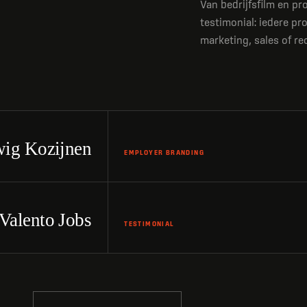
Van bedrijfsfilm en p
testimonial: iedere pr
marketing, sales of re
BEKIJK PRODUCTIE
Bekijk video: Employer branding - Dassen Beli
ig Kozijnen
BEKIJK PRODUCTIE
EMPLOYER BRANDING
Bekijk video: Testimonial - ZOwonen
Valento Jobs
TESTIMONIAL