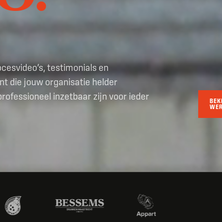
ocesvideo’s, testimonials en
 die jouw organisatie helder
rofessioneel inzetbaar zijn voor ieder
BEK
WE