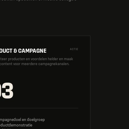
DUCT & CAMPAGNE
ACTIE
teer producten en voordelen helder en maak
 content voor meerdere campagnekanalen.
03
mpagnedoel en doelgroep
oductdemonstratie