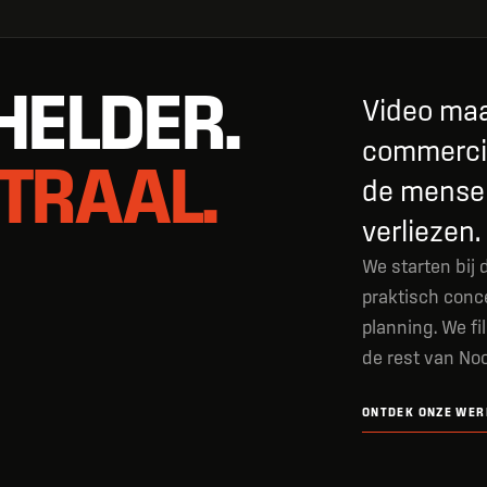
HELDER.
Video maa
commercië
TRAAL.
de menseli
verliezen.
We starten bij
praktisch conce
planning. We fi
de rest van No
ONTDEK ONZE WER