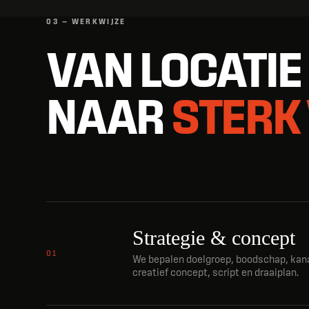
03 — WERKWIJZE
VAN LOCATIE
NAAR
STERK
Strategie & concept
01
We bepalen doelgroep, boodschap, kana
creatief concept, script en draaiplan.