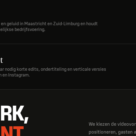
t en geluid in Maastricht en Zuid-Limburg en houdt
lijkse bedrijfsvoering.
t
 nodig korte edits, ondertiteling en verticale versies
n en Instagram.
RK,
NT.
We kiezen de videovorm
positioneren, gasten