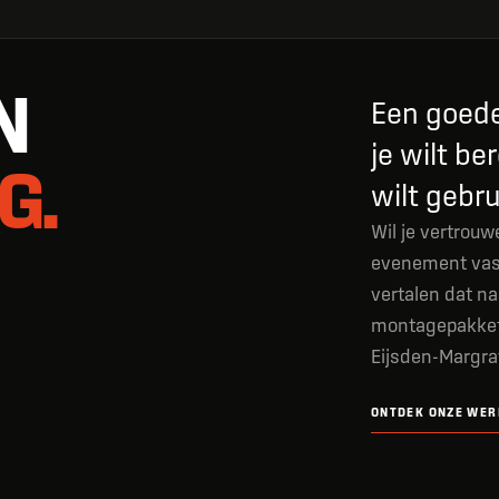
N
Een goede
je wilt be
G.
wilt gebru
Wil je vertrou
evenement vast
vertalen dat na
montagepakket 
Eijsden-Margra
ONTDEK ONZE WER