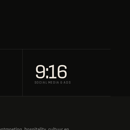
9:16
SOCIAL MEDIA & ADS
ntmoeting, hospitality, cultuur en