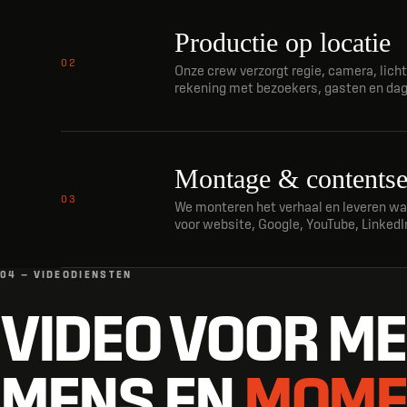
Productie op locatie
02
Onze crew verzorgt regie, camera, lich
rekening met bezoekers, gasten en dage
Montage & contentse
03
We monteren het verhaal en leveren waar
voor website, Google, YouTube, LinkedI
04 — VIDEODIENSTEN
VIDEO VOOR ME
MENS EN
MOME