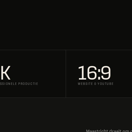
K
16:9
SSIONELE PRODUCTIE
WEBSITE & YOUTUBE
Maastricht draait om o