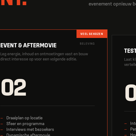
evenement opnieuw be
VEEL GEKOZEN
EVENT & AFTERMOVIE
BELEVING
TES
Leg energie, inhoud en ontmoetingen vast en bouw
direct interesse op voor een volgende editie.
Laat k
vertel
02
Draaiplan op locatie
In
Sfeer en programma
Per
Interviews met bezoekers
Ho
Dynamische aftermovie