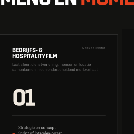
BEDRIJFS- &
MERKBELEVING
HOSPITALITYFILM
Laat sfeer, dienstverlening, mensen en locatie
samenkomen in een onderscheidend merkverhaal.
01
Strategie en concept
Script of interviewopzet