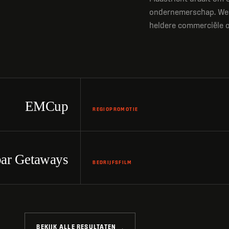
ondernemerschap. We v
heldere commerciële o
BEKIJK PRODUCTIE
Bekijk video: Regiopromotie - Gemeente Roer
EMCup
BEKIJK PRODUCTIE
REGIOPROMOTIE
Bekijk video: Bedrijfsfilm - Valento Jobs
bar Getaways
BEDRIJFSFILM
BEKIJK ALLE RESULTATEN