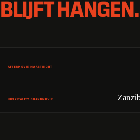
BLIJFT HANGEN.
Bekijk video: Aftermovie Maastricht - EMCup
AFTERMOVIE MAASTRICHT
Bekijk video: Hospitality brandmovie - Zanzibar Getaways
Zanzi
HOSPITALITY BRANDMOVIE