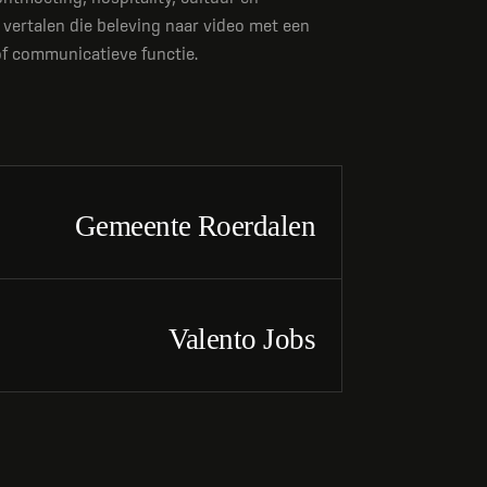
ertalen die beleving naar video met een
f communicatieve functie.
BEKIJK PRODUCTIE
dalen
Gemeente Roerdalen
BEKIJK PRODUCTIE
Valento Jobs