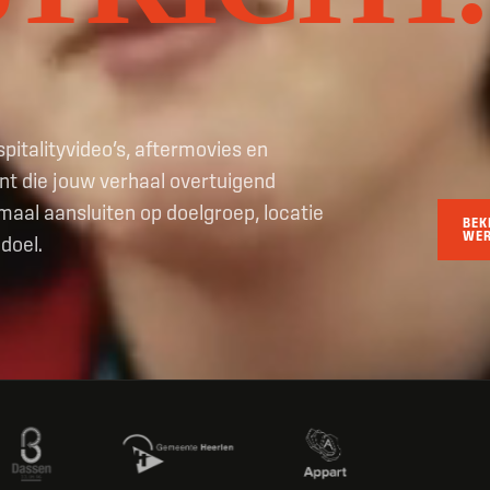
spitalityvideo’s, aftermovies en
 die jouw verhaal overtuigend
imaal aansluiten op doelgroep, locatie
BEK
WE
doel.