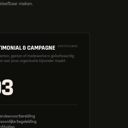
leefbaar maken.
TIMONIAL & CAMPAGNE
VERTROUWEN
lanten, gasten of medewerkers geloofwaardig
len wat jouw organisatie bijzonder maakt.
03
terviewvoorbereiding
soonlijke begeleiding
ofdvideo